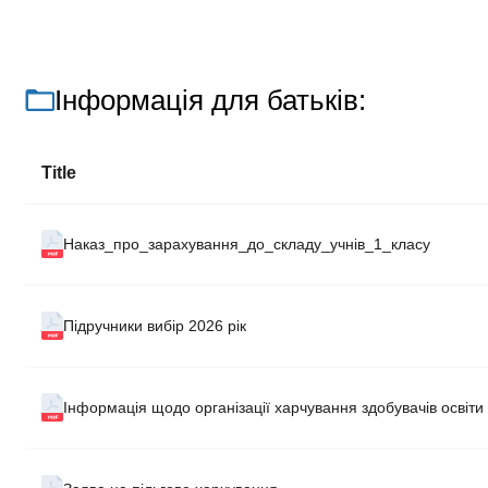
Інформація для батьків:
Title
Наказ_про_зарахування_до_складу_учнів_1_класу
Підручники вибір 2026 рік
Інформація щодо організації харчування здобувачів освіти 