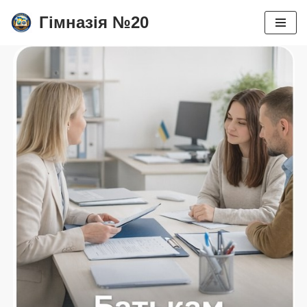
Гімназія №20
Перейти
до
вмісту