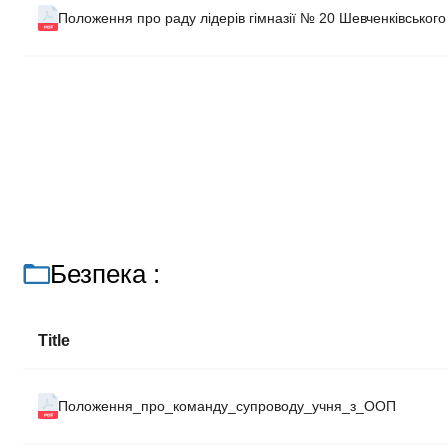
Положення про раду лідерів гімназії № 20 Шевченківського
Безпека :
Title
Положення_про_команду_супроводу_учня_з_ООП