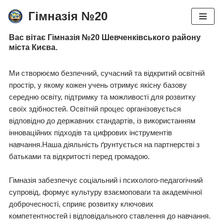
Гімназія №20
Перейти
Вас вітає Гімназія №20 Шевченківського району
до
міста Києва.
вмісту
Ми створюємо безпечний, сучасний та відкритий освітній
простір, у якому кожен учень отримує якісну базову
середню освіту, підтримку та можливості для розвитку
своїх здібностей. Освітній процес організовується
відповідно до державних стандартів, із використанням
інноваційних підходів та цифрових інструментів
навчання.Наша діяльність ґрунтується на партнерстві з
батьками та відкритості перед громадою.
Гімназія забезпечує соціальний і психолого-педагогічний
супровід, формує культуру взаємоповаги та академічної
доброчесності, сприяє розвитку ключових
компетентностей і відповідального ставлення до навчання.